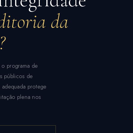
ditoria da
?
u o programa de
os públicos de
e adequada protege
litação plena nos