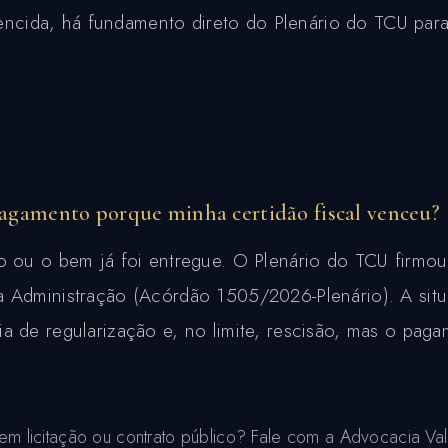
vencida, há fundamento direto do Plenário do TCU para e
agamento porque minha certidão fiscal venceu?
o ou o bem já foi entregue. O Plenário do TCU firmou
 Administração (Acórdão 1505/2026-Plenário). A situa
 de regularização e, no limite, rescisão, mas o paga
em licitação ou contrato público? Fale com a Advocacia Val