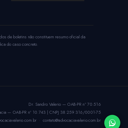
dos de boletins não constituem resumo oficial da
dica do caso concreto.
Dr. Sandro Valerio — OAB-PR nº 70.516
ocacia — OAB-PR nº 10.743 | CNPJ 38.259.316/0001-75
ocaciavalerio.com.br
·
contato@advocaciavalerio.com.br